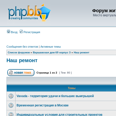
Форум жит
Место виртуаль
Вход
Регистрация
Сообщения без ответов
|
Активные темы
Список форумов
»
Варшавская дом 69 корпус 3
»
Наш ремонт
Наш ремонт
Страница
1
из
2
[ Тем: 80 ]
Темы
Vavada - территория удачи и больших выигрышей
Временная регистрация в Москве
Индивидуальные условия для строительных проектов