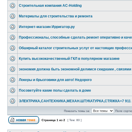
Строительная компания AC-Holding
Материалы для строительства и ремонта
Интернет-магазин Ирригатор.ру
Профессионалы, способные сделать ремонт оперативно и каче
Обширный каталог строительных услуг от настоящих професс
Купить высококачественный ГКЛ в популярном магазине
экономия должна быть экономной делимся скидками , связями
Локеры и брызговики для авто! Недорого
Посоветуйте какие полы сделать в доме
ЭЛЕКТРИКА,САНТЕХНИКА,МЕХАН.ШТУКАТУРКА,СТЯЖКА+7 911 2
Показать темы за:
Поле сорти
Страница
1
из
2
[ Тем: 80 ]