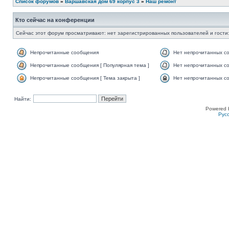
Список форумов
»
Варшавская дом 69 корпус 3
»
Наш ремонт
Кто сейчас на конференции
Сейчас этот форум просматривают: нет зарегистрированных пользователей и гости:
Непрочитанные сообщения
Нет непрочитанных с
Непрочитанные сообщения [ Популярная тема ]
Нет непрочитанных со
Непрочитанные сообщения [ Тема закрыта ]
Нет непрочитанных со
Найти:
Powered 
Рус